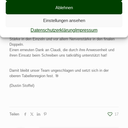
Ablehnen
Fazit:
Mit einer geschlossenen Teamleistung und erneut starken
Einstellungen ansehen
Highlights feierte unser DC Break-Fast Waggum B den dritten
Sieg im dritten Spiel. Beim klaren 9:3-Auswärtserfolg gegen das
Datenschutzerklärung
Impressum
BTSV Team F überzeugten wir vor allem durch Konstanz und
Stärke in den Einzeln und vor allem Nervenstärke in den finalen
Doppeln.
Einen erneuten Dank an Claudi, die durch ihre Anwesenheit und
ihren Einsatz beim Schreiben uns tatkräftig unterstützt hat!
Damit bleibt unser Team ungeschlagen und setzt sich in der
oberen Tabellenregion fest. 🎯
(Dustin Stoffel)
Teilen
17