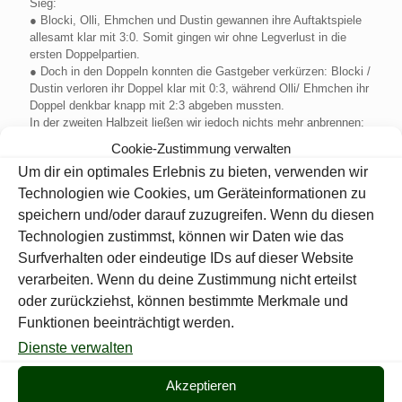
Sieg:
● Blocki, Olli, Ehmchen und Dustin gewannen ihre Auftaktspiele
allesamt klar mit 3:0. Somit gingen wir ohne Legverlust in die
ersten Doppelpartien.
● Doch in den Doppeln konnten die Gastgeber verkürzen: Blocki /
Dustin verloren ihr Doppel klar mit 0:3, während Olli/ Ehmchen ihr
Doppel denkbar knapp mit 2:3 abgeben mussten.
In der zweiten Halbzeit ließen wir jedoch nichts mehr anbrennen:
● Olli und Dustin gewannen ihre zweiten Einzel beide mit 3:0,
Cookie-Zustimmung verwalten
Ehmchen bezwang seinen Gegner mit 3:1.
Um dir ein optimales Erlebnis zu bieten, verwenden wir
● Den einzigen Punktverlust in den Einzeln musste Blocki
hinnehmen, der sein Spiel in einer packenden Partie ebenfalls
Technologien wie Cookies, um Geräteinformationen zu
knapp mit 2:3 verlor.
speichern und/oder darauf zuzugreifen. Wenn du diesen
Und auch die letzten beiden Doppel entschieden wir für uns: ein
Technologien zustimmst, können wir Daten wie das
souveränes 3:1 für Blocki / Dustin und ein 3:2 in einem Krimi bei
Surfverhalten oder eindeutige IDs auf dieser Website
Olli / Ehmchen – welche uns unseren dritten 9:3 Erfolg in drei
Spieltagen bescherte.
verarbeiten. Wenn du deine Zustimmung nicht erteilst
oder zurückziehst, können bestimmte Merkmale und
Funktionen beeinträchtigt werden.
Bestleistungen im Überblick:
Waggum:
Dienste verwalten
● Oliver Cramm: Highscore 180
BTSV:
Akzeptieren
● Finn Guth: Highscore 180