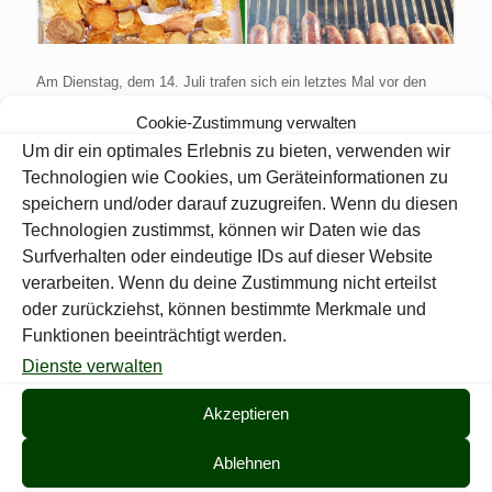
Am Dienstag, de
m
14. Juli trafen sich ein letztes Mal vor den
Sommerferien
9
Kids der
Schützenjugend. Es gab lecker
Cookie-Zustimmung verwalten
Gegrilltes, S
üßes und
wir
spielten
draußen Wikingerschach. Trotz
der geltenden
Coronamaßnahmen
hatten wir auch eine Menge
Um dir ein optimales Erlebnis zu bieten, verwenden wir
Spaß.
Technologien wie Cookies, um Geräteinformationen zu
Wir wünschen
euch eine schöne Ferienzeit!
speichern und/oder darauf zuzugreifen. Wenn du diesen
Technologien zustimmst, können wir Daten wie das
Die Schützenjugendredaktion
Surfverhalten oder eindeutige IDs auf dieser Website
verarbeiten. Wenn du deine Zustimmung nicht erteilst
oder zurückziehst, können bestimmte Merkmale und
Teilen
0
Funktionen beeinträchtigt werden.
Dienste verwalten
Pressewart
Akzeptieren
Ablehnen