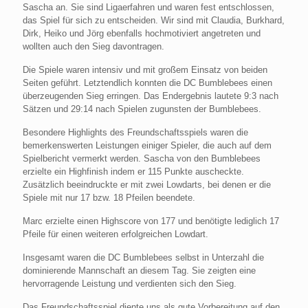
Sascha an. Sie sind Ligaerfahren und waren fest entschlossen,
das Spiel für sich zu entscheiden. Wir sind mit Claudia, Burkhard,
Dirk, Heiko und Jörg ebenfalls hochmotiviert angetreten und
wollten auch den Sieg davontragen.
Die Spiele waren intensiv und mit großem Einsatz von beiden
Seiten geführt. Letztendlich konnten die DC Bumblebees einen
überzeugenden Sieg erringen. Das Endergebnis lautete 9:3 nach
Sätzen und 29:14 nach Spielen zugunsten der Bumblebees.
Besondere Highlights des Freundschaftsspiels waren die
bemerkenswerten Leistungen einiger Spieler, die auch auf dem
Spielbericht vermerkt werden. Sascha von den Bumblebees
erzielte ein Highfinish indem er 115 Punkte auscheckte.
Zusätzlich beeindruckte er mit zwei Lowdarts, bei denen er die
Spiele mit nur 17 bzw. 18 Pfeilen beendete.
Marc erzielte einen Highscore von 177 und benötigte lediglich 17
Pfeile für einen weiteren erfolgreichen Lowdart.
Insgesamt waren die DC Bumblebees selbst in Unterzahl die
dominierende Mannschaft an diesem Tag. Sie zeigten eine
hervorragende Leistung und verdienten sich den Sieg.
Das Freundschaftsspiel diente uns als gute Vorbereitung auf den