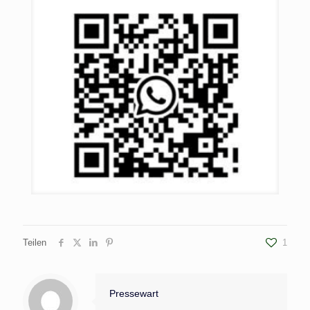
Teilen
1
Pressewart