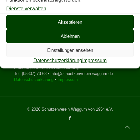
Dienste verwalten
Akzeptieren
Ablehnen
Einstellungen ansehen
Kontakt
Datenschutzerklärung
Impressum
Schützenverein Waggum v. 1954 e.V.
Fröbelweg 2a • 38110 Braunschweig
Tel. (05307) 73 63 • info@schuetzenverein-waggum.de
Datenschutzerklärung
•
Impressum
© 2026 Schützenverein Waggum von 1954 e.V.