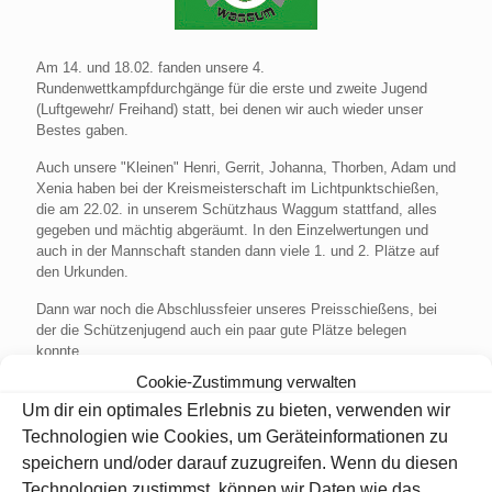
Am 14. und 18.02. fanden unsere 4.
Rundenwettkampfdurchgänge für die erste und zweite Jugend
(Luftgewehr/ Freihand) statt, bei denen wir auch wieder unser
Bestes gaben.
Auch unsere "Kleinen" Henri, Gerrit, Johanna, Thorben, Adam und
Xenia haben bei der Kreismeisterschaft im Lichtpunktschießen,
die am 22.02. in unserem Schützhaus Waggum stattfand, alles
gegeben und mächtig abgeräumt. In den Einzelwertungen und
auch in der Mannschaft standen dann viele 1. und 2. Plätze auf
den Urkunden.
Dann war noch die Abschlussfeier unseres Preisschießens, bei
der die Schützenjugend auch ein paar gute Plätze belegen
konnte.
Cookie-Zustimmung verwalten
Am 07.03. wurde dann unsere Elisa als "Vize-Kreisjugendkönigin"
Um dir ein optimales Erlebnis zu bieten, verwenden wir
auf dem Kreiskönigsball im Ölper Waldhaus geehrt.
Herzlichen Glückwunsch allen Gewinnern!
Technologien wie Cookies, um Geräteinformationen zu
speichern und/oder darauf zuzugreifen. Wenn du diesen
So und nun noch ein paar nicht so erfreuliche Hinweise:
Technologien zustimmst, können wir Daten wie das