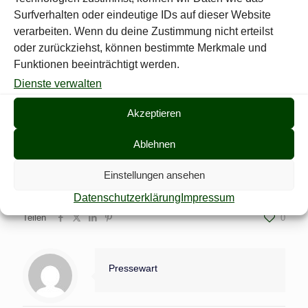
Wegen Corona-19 wurde unser Jugendtraining, aber auch der
Surfverhalten oder eindeutige IDs auf dieser Website
letzte
verarbeiten. Wenn du deine Zustimmung nicht erteilst
Rundenwettkampf bis auf Weiteres eingestellt, bzw.
oder zurückziehst, können bestimmte Merkmale und
abgesagt.
Funktionen beeinträchtigt werden.
Mit diesen nicht so erfreulichen Worten möchte ich meinen
Dienste verwalten
Bericht aber nicht schließen, denn es gibt noch etwas
Erfreuliches zu berichten: „Wir können Lasse Baumann als unser
neues Schützenjugendmitglied vermelden,
Akzeptieren
herzlich willkommen!“
Ablehnen
Mit freundlichen Grüßen und bleiben Sie gesund!
Die Schützenjugendredaktion
Einstellungen ansehen
Datenschutzerklärung
Impressum
Teilen
0
Pressewart