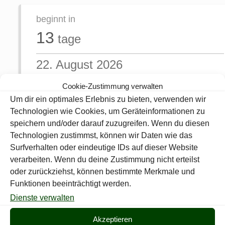
beginnt in
13
tage
22. August 2026
18:00 / 23:00
Cookie-Zustimmung verwalten
...
Um dir ein optimales Erlebnis zu bieten, verwenden wir
Technologien wie Cookies, um Geräteinformationen zu
DC Break-Fast Waggum B
speichern und/oder darauf zuzugreifen. Wenn du diesen
Technologien zustimmst, können wir Daten wie das
Heimspiel gegen BTSV Eintracht F.
Liga: 2. Kreisklasse 09.
Surfverhalten oder eindeutige IDs auf dieser Website
Spieltag 1.
verarbeiten. Wenn du deine Zustimmung nicht erteilst
3K Match-ID: 1366392
oder zurückziehst, können bestimmte Merkmale und
Vereinsveranstaltung.
Funktionen beeinträchtigt werden.
Dienste verwalten
Teilen
0
Akzeptieren