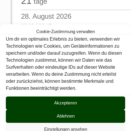
21
tage
28. August 2026
00:00 / 23:45
Cookie-Zustimmung verwalten
...
Um dir ein optimales Erlebnis zu bieten, verwenden wir
Technologien wie Cookies, um Geräteinformationen zu
Dennis und Helena Buchheister
speichern und/oder darauf zuzugreifen. Wenn du diesen
Raumnutzung extern.
Technologien zustimmst, können wir Daten wie das
Surfverhalten oder eindeutige IDs auf dieser Website
verarbeiten. Wenn du deine Zustimmung nicht erteilst
Teilen
0
oder zurückziehst, können bestimmte Merkmale und
Funktionen beeinträchtigt werden.
Martin Berlet
Akzeptieren
Ablehnen
Comments are closed.
Einstellungen ansehen