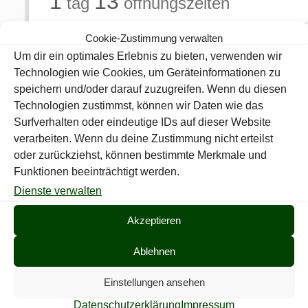
1
13
tag
öffnungszeiten
10. August 2026
Cookie-Zustimmung verwalten
Um dir ein optimales Erlebnis zu bieten, verwenden wir
18:00 / 22:00
Technologien wie Cookies, um Geräteinformationen zu
...
speichern und/oder darauf zuzugreifen. Wenn du diesen
Technologien zustimmst, können wir Daten wie das
Surfverhalten oder eindeutige IDs auf dieser Website
Teilen
0
verarbeiten. Wenn du deine Zustimmung nicht erteilst
oder zurückziehst, können bestimmte Merkmale und
Funktionen beeinträchtigt werden.
Burkhard Narbe
Dienste verwalten
Akzeptieren
Comments are closed.
Ablehnen
Einstellungen ansehen
Datenschutzerklärung
Impressum