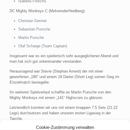
Isabella Frerichs
DC Mighty Monkeys C (Melverode/Heidberg):
Christian Germer
Sebastian Pursche
Martin Pursche
Olaf Scharge (Team Captain)
Insgesamt war es ein spielerisch sehr ausgeglichener Abend und
man hat sich gut untereinander verstanden.
Herausragend war Stevie (Stephan Ament) der mit einer
geworfenen „180“ und einem 18 Darter (Short Leg) seinen Sieg im
Einzelmatch besiegelte.
Im weiteren Spielverlauf schaffte es Martin Pursche von den
Mighty Monkeys mit einem „141“ Highscore zu glänzen.
Letztendlich konnten wir uns mit einem knappen 7:5 Sets (21:22
Legs) durchsetzen und haben unseren ersten Ligasieg in der
Tasche.
Cookie-Zustimmung verwalten
Wir sind gespannt auf die nächsten Spiele und freuen uns