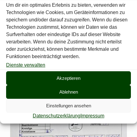
natürlich, wenn sich der ein oder andere Schütze unter den
Um dir ein optimales Erlebnis zu bieten, verwenden wir
Zuschauer findet.
Technologien wie Cookies, um Geräteinformationen zu
speichern und/oder darauf zuzugreifen. Wenn du diesen
Mit den besten Grüßen und Good Darts,
Technologien zustimmst, können wir Daten wie das
Oliver Cramm
Surfverhalten oder eindeutige IDs auf dieser Website
verarbeiten. Wenn du deine Zustimmung nicht erteilst
oder zurückziehst, können bestimmte Merkmale und
Funktionen beeinträchtigt werden.
Dienste verwalten
Akzeptieren
Ablehnen
Einstellungen ansehen
Datenschutzerklärung
Impressum