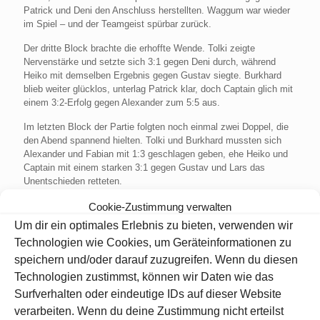
Patrick und Deni den Anschluss herstellten. Waggum war wieder
im Spiel – und der Teamgeist spürbar zurück.
Der dritte Block brachte die erhoffte Wende. Tolki zeigte
Nervenstärke und setzte sich 3:1 gegen Deni durch, während
Heiko mit demselben Ergebnis gegen Gustav siegte. Burkhard
blieb weiter glücklos, unterlag Patrick klar, doch Captain glich mit
einem 3:2-Erfolg gegen Alexander zum 5:5 aus.
Im letzten Block der Partie folgten noch einmal zwei Doppel, die
den Abend spannend hielten. Tolki und Burkhard mussten sich
Alexander und Fabian mit 1:3 geschlagen geben, ehe Heiko und
Captain mit einem starken 3:1 gegen Gustav und Lars das
Unentschieden retteten.
Besonders glänzen konnte an diesem Abend Heiko, der nach
Cookie-Zustimmung verwalten
verpatztem Start ins Match nicht nur durch Konstanz, sondern
Um dir ein optimales Erlebnis zu bieten, verwenden wir
auch durch beeindruckende Highlights auffiel: ein Highfinish von
Technologien wie Cookies, um Geräteinformationen zu
153 Punkten, dazu weitere Finishes über 107 und 101 sowie ein
speichern und/oder darauf zuzugreifen. Wenn du diesen
Highscore von 153 – und gleich mehrere Shortgames, darunter
ein 18- und ein 15-Darter. Gemeinsam mit Captain legte er zudem
Technologien zustimmst, können wir Daten wie das
ein 17-Darter-Shortgame im Doppel hin. Tolki steuerte mit einer
Surfverhalten oder eindeutige IDs auf dieser Website
180 und einem 101-Finish ebenfalls Glanzpunkte bei.
verarbeiten. Wenn du deine Zustimmung nicht erteilst