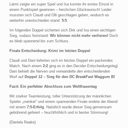
Lärmi zeigte ein super Spiel und Isa konnte ihr erstes Einzel in
einem Punktspiel gewinnen – herzlichen Glückwunsch! Leider
mussten sich Claudi und Olli geschlagen geben, wodurch es
weiterhin unentschieden stand:
5:5
.
Im folgenden Doppel sicherten sich Dirk und Isa einen wichtigen
Sieg, sodass feststand:
Wir können nicht mehr verlieren!
Doch
es blieb spannend bis zum Schluss.
Finale Entscheidung: Krimi im letzten Doppel
Claudi und Dani lieferten sich im letzten Doppel ein packendes
Match. Nach einem
2:2
ging es in den Decider Entscheidungsleg)
Dani behielt die Nerven und verwandelte den entscheidenden
Wurf auf
Doppel 12
–
Sieg für den DC BreakFast Waggum B!
Fazit: Ein perfekter Abschluss zum Weltfrauentag
Mit starker Teamleistung, toller Unterstützung der männlichen
Spieler „zwinker“ und einem spannenden Finale endete der Abend
mit einem
7:5-Erfolg
. Natürlich wurde dieser Sieg gemeinsam
gebührend gefeiert – feuchtfröhlich und in bester Stimmung!
(Daniela Raake)