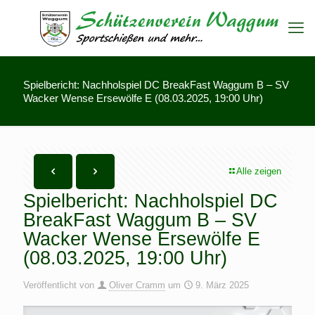
Spielbericht: Nachholspiel DC BreakFast Waggum B – SV
Wacker Wense Ersewölfe E (08.03.2025, 19:00 Uhr)
Alle zeigen
Spielbericht: Nachholspiel DC
BreakFast Waggum B – SV
Wacker Wense Ersewölfe E
(08.03.2025, 19:00 Uhr)
Veröffentlicht von
Oliver Cramm
um
9. März 2025