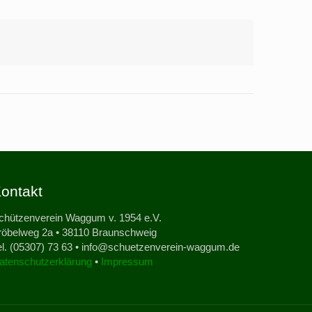
ontakt
chützenverein Waggum v. 1954 e.V.
röbelweg 2a • 38110 Braunschweig
el. (05307) 73 63 • info@schuetzenverein-waggum.de
atenschutzerklärung
•
Impressum