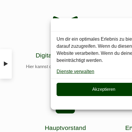
Um dir ein optimales Erlebnis zu b
darauf zuzugreifen. Wenn du diesen
Website verarbeiten. Wenn du deine
Digitales Schießbuch
beeinträchtigt werden.
Hier kannst du deine Trainingsergebnisse
Hier si
Dienste verwalten
protokollieren
Akzeptieren
Hauptvorstand
Er