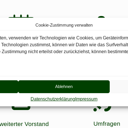
Cookie-Zustimmung verwalten
ieten, verwenden wir Technologien wie Cookies, um Geräteinfor
 Technologien zustimmst, können wir Daten wie das Surfverhalt
 Zustimmung nicht erteilst oder zurückziehst, können bestimm
Raumbelegung
Mitglieder
ehst du wann das Schützenhaus
Eine Übersicht unserer (h
belegt ist.
angemeldeten) Mitgliede
Ablehnen
Datenschutzerklärung
Impressum
Umfragen
weiterter Vorstand