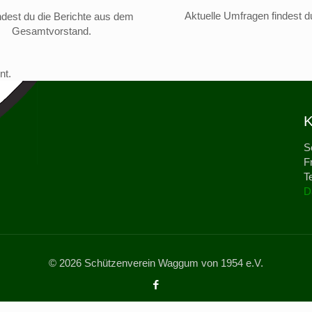
Aktuelle Umfragen findest du
indest du die Berichte aus dem
Gesamtvorstand.
nt.
K
S
F
T
D
© 2026 Schützenverein Waggum von 1954 e.V.