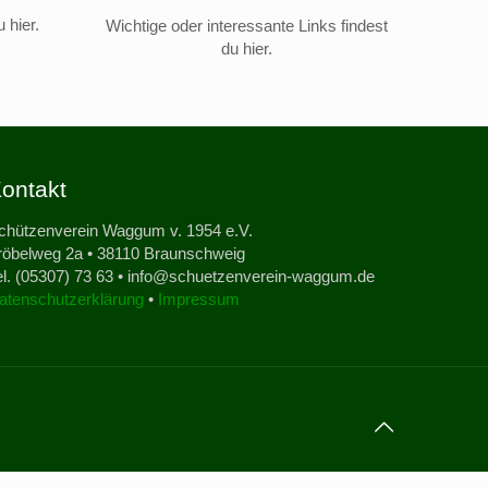
 hier.
Wichtige oder interessante Links findest
du hier.
ontakt
chützenverein Waggum v. 1954 e.V.
röbelweg 2a • 38110 Braunschweig
el. (05307) 73 63 • info@schuetzenverein-waggum.de
atenschutzerklärung
•
Impressum